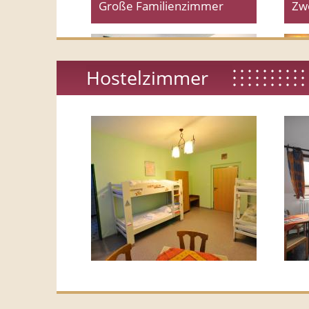
Große Familienzimmer
Zw
Hostelzimmer
Hostel Zimmer
Fe